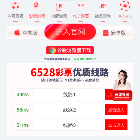
49ms
线路1
点击进入
58ms
线路2
点击进入
51ms
线路3
点击进入